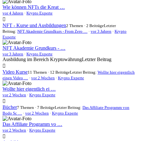
Wie können NFTs die Kreat …
vor 4 Jahren
·
Krypto Experte
NFT - Kurse und Ausbildungen
2 Themen · 2 Beiträge
Letzter
Beitrag:
NFT Akademie Grundkurs - From Zero …
·
vor 3 Jahren
·
Krypto
Experte
NFT Akademie Grundkurs - …
vor 3 Jahren
·
Krypto Experte
Ausbildung im Bereich Kryptowährung
Letzter Beitrag
Video Kurse
11 Themen · 12 Beiträge
Letzter Beitrag:
Wollte hier eigentlich
einen Video …
·
vor 2 Wochen
·
Krypto Experte
Wollte hier eigentlich ei …
vor 2 Wochen
·
Krypto Experte
Bücher
7 Themen · 7 Beiträge
Letzter Beitrag:
Das Affiliate Programm von
Bodo Sc …
·
vor 2 Wochen
·
Krypto Experte
Das Affiliate Programm vo …
vor 2 Wochen
·
Krypto Experte