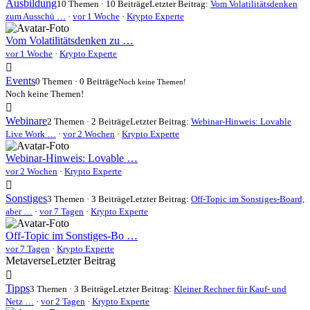
Ausbildung
10 Themen · 10 Beiträge
Letzter Beitrag:
Vom Volatilitätsdenken
zum Ausschü …
·
vor 1 Woche
·
Krypto Experte
Vom Volatilitätsdenken zu …
vor 1 Woche
·
Krypto Experte
Events
0 Themen · 0 Beiträge
Noch keine Themen!
Noch keine Themen!
Webinare
2 Themen · 2 Beiträge
Letzter Beitrag:
Webinar-Hinweis: Lovable
Live Work …
·
vor 2 Wochen
·
Krypto Experte
Webinar-Hinweis: Lovable …
vor 2 Wochen
·
Krypto Experte
Sonstiges
3 Themen · 3 Beiträge
Letzter Beitrag:
Off-Topic im Sonstiges-Board,
aber …
·
vor 7 Tagen
·
Krypto Experte
Off-Topic im Sonstiges-Bo …
vor 7 Tagen
·
Krypto Experte
Metaverse
Letzter Beitrag
Tipps
3 Themen · 3 Beiträge
Letzter Beitrag:
Kleiner Rechner für Kauf- und
Netz …
·
vor 2 Tagen
·
Krypto Experte