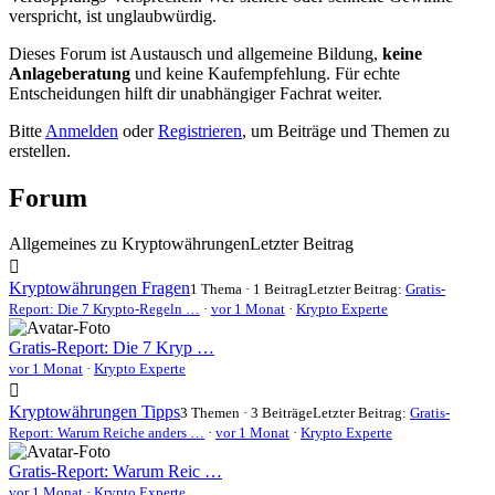
verspricht, ist unglaubwürdig.
Dieses Forum ist Austausch und allgemeine Bildung,
keine
Anlageberatung
und keine Kaufempfehlung. Für echte
Entscheidungen hilft dir unabhängiger Fachrat weiter.
Bitte
Anmelden
oder
Registrieren
, um Beiträge und Themen zu
erstellen.
Forum
Allgemeines zu Kryptowährungen
Letzter Beitrag
Kryptowährungen Fragen
1 Thema · 1 Beitrag
Letzter Beitrag:
Gratis-
Report: Die 7 Krypto-Regeln …
·
vor 1 Monat
·
Krypto Experte
Gratis-Report: Die 7 Kryp …
vor 1 Monat
·
Krypto Experte
Kryptowährungen Tipps
3 Themen · 3 Beiträge
Letzter Beitrag:
Gratis-
Report: Warum Reiche anders …
·
vor 1 Monat
·
Krypto Experte
Gratis-Report: Warum Reic …
vor 1 Monat
·
Krypto Experte