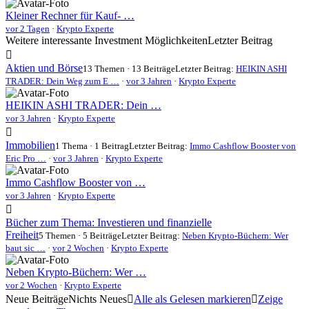
Kleiner Rechner für Kauf- …
vor 2 Tagen
·
Krypto Experte
Weitere interessante Investment Möglichkeiten
Letzter Beitrag
Aktien und Börse
13 Themen · 13 Beiträge
Letzter Beitrag:
HEIKIN ASHI
TRADER: Dein Weg zum E …
·
vor 3 Jahren
·
Krypto Experte
HEIKIN ASHI TRADER: Dein …
vor 3 Jahren
·
Krypto Experte
Immobilien
1 Thema · 1 Beitrag
Letzter Beitrag:
Immo Cashflow Booster von
Eric Pro …
·
vor 3 Jahren
·
Krypto Experte
Immo Cashflow Booster von …
vor 3 Jahren
·
Krypto Experte
Bücher zum Thema: Investieren und finanzielle
Freiheit
5 Themen · 5 Beiträge
Letzter Beitrag:
Neben Krypto-Büchern: Wer
baut sic …
·
vor 2 Wochen
·
Krypto Experte
Neben Krypto-Büchern: Wer …
vor 2 Wochen
·
Krypto Experte
Neue Beiträge
Nichts Neues
Alle als Gelesen markieren
Zeige