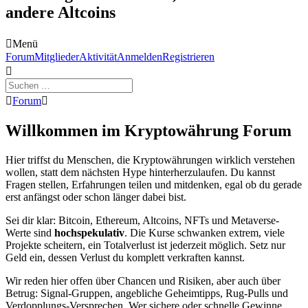
andere Altcoins
Menü
Forum-
Forum
Mitglieder
Aktivität
Anmelden
Registrieren
Navigation
Forum-
Forum
Breadcrumbs
-
Willkommen im Kryptowährung Forum
Du
bist
Hier triffst du Menschen, die Kryptowährungen wirklich verstehen
hier:
wollen, statt dem nächsten Hype hinterherzulaufen. Du kannst
Fragen stellen, Erfahrungen teilen und mitdenken, egal ob du gerade
erst anfängst oder schon länger dabei bist.
Sei dir klar: Bitcoin, Ethereum, Altcoins, NFTs und Metaverse-
Werte sind
hochspekulativ
. Die Kurse schwanken extrem, viele
Projekte scheitern, ein Totalverlust ist jederzeit möglich. Setz nur
Geld ein, dessen Verlust du komplett verkraften kannst.
Wir reden hier offen über Chancen und Risiken, aber auch über
Betrug: Signal-Gruppen, angebliche Geheimtipps, Rug-Pulls und
Verdopplungs-Versprechen. Wer sichere oder schnelle Gewinne