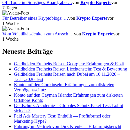
Off-Topic im Sonstiges-Board, abe …
von
Krypto Experte
vor
7 Tagen
Für Betreiber eines Kryptoblogs: …
von
Krypto Experte
vor
1 Woche
Vom Volatilitätsdenken zum Aussch …
von
Krypto Experte
vor
1 Woche
Neueste Beiträge
Geldhelden Freiheits Reisen Georgien: Erfahrungen & Fazit
Geldhelden Freiheits Reisen Liechtenstein: Test & Bewertung
Geldhelden Freiheits Reisen nach Dubai am 10.11.2026 –
12.11.2026 Test
Konto auf den Cookinseln: Erfahrungen zum diskreten
Vermögensschutz
Konto auf den Cayman Islands: Erfahrungen zum diskreten
Offshore-Konto
Geldschutz-Akademie – Globales Schutz-Paket Test: Lohnt
sich das?
Paid Ads Mastery Test: Enthüllt — Profitformel oder
Marketing-Hype?
Führung im Vertrieb von Dirk Kreuter – Erfahrungsbericht