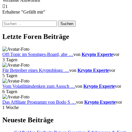
Verfasste Antworten
1
Erhaltene "Gefällt mir"
Suchen
nach:
Letzte Foren Beiträge
Off-Topic im Sonstiges-Board, abe …
von
Krypto Experte
vor
3 Tagen
Für Betreiber eines Kryptoblogs: …
von
Krypto Experte
vor
5 Tagen
Vom Volatilitätsdenken zum Aussch …
von
Krypto Experte
vor
6 Tagen
Das Affiliate Programm von Bodo S …
von
Krypto Experte
vor
1 Woche
Neueste Beiträge