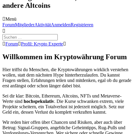
andere Altcoins
Menü
Forum-
Forum
Mitglieder
Aktivität
Anmelden
Registrieren
Navigation
Forum-
Forum
Profil: Krypto Experte
Breadcrumbs
-
Willkommen im Kryptowährung Forum
Du
bist
Hier triffst du Menschen, die Kryptowährungen wirklich verstehen
hier:
wollen, statt dem nächsten Hype hinterherzulaufen. Du kannst
Fragen stellen, Erfahrungen teilen und mitdenken, egal ob du gerade
erst anfängst oder schon länger dabei bist.
Sei dir klar: Bitcoin, Ethereum, Altcoins, NFTs und Metaverse-
Werte sind
hochspekulativ
. Die Kurse schwanken extrem, viele
Projekte scheitern, ein Totalverlust ist jederzeit möglich. Setz nur
Geld ein, dessen Verlust du komplett verkraften kannst.
Wir reden hier offen über Chancen und Risiken, aber auch über
Betrug: Signal-Gruppen, angebliche Geheimtipps, Rug-Pulls und
Verdopplungs-Versprechen. Wer sichere oder schnelle Gewinne