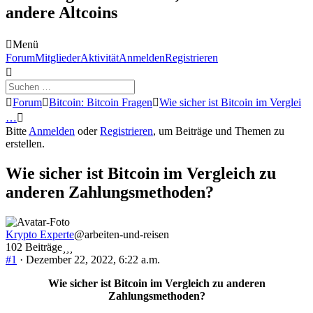
andere Altcoins
Menü
Forum-
Forum
Mitglieder
Aktivität
Anmelden
Registrieren
Navigation
Forum-
Forum
Bitcoin: Bitcoin Fragen
Wie sicher ist Bitcoin im Verglei
Breadcrumbs
…
-
Bitte
Anmelden
oder
Registrieren
, um Beiträge und Themen zu
Du
erstellen.
bist
hier:
Wie sicher ist Bitcoin im Vergleich zu
anderen Zahlungsmethoden?
Krypto Experte
@arbeiten-und-reisen
102 Beiträge
#1
· Dezember 22, 2022, 6:22 a.m.
Wie sicher ist Bitcoin im Vergleich zu anderen
Zahlungsmethoden?