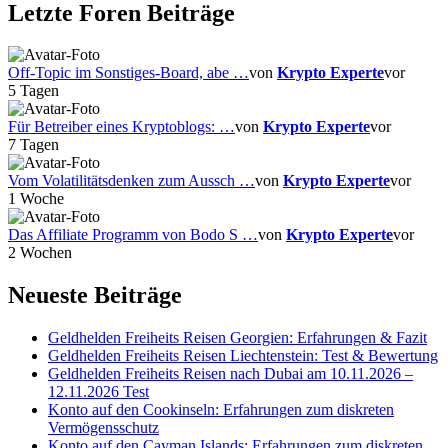
Letzte Foren Beiträge
Off-Topic im Sonstiges-Board, abe …
von
Krypto Experte
vor
5 Tagen
Für Betreiber eines Kryptoblogs: …
von
Krypto Experte
vor
7 Tagen
Vom Volatilitätsdenken zum Aussch …
von
Krypto Experte
vor
1 Woche
Das Affiliate Programm von Bodo S …
von
Krypto Experte
vor
2 Wochen
Neueste Beiträge
Geldhelden Freiheits Reisen Georgien: Erfahrungen & Fazit
Geldhelden Freiheits Reisen Liechtenstein: Test & Bewertung
Geldhelden Freiheits Reisen nach Dubai am 10.11.2026 –
12.11.2026 Test
Konto auf den Cookinseln: Erfahrungen zum diskreten
Vermögensschutz
Konto auf den Cayman Islands: Erfahrungen zum diskreten