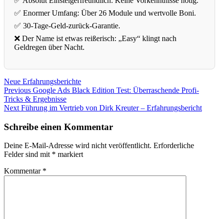
✅ Absolut Einsteigerfreundlich: Keine Vorkenntnisse nötig.
✅ Enormer Umfang: Über 26 Module und wertvolle Boni.
✅ 30-Tage-Geld-zurück-Garantie.
❌ Der Name ist etwas reißerisch: „Easy“ klingt nach
Geldregen über Nacht.
Neue Erfahrungsberichte
Beitragsnavigation
Previous
Previous
Google Ads Black Edition Test: Überraschende Profi-
post:
Tricks & Ergebnisse
Next
Next
Führung im Vertrieb von Dirk Kreuter – Erfahrungsbericht
post:
Schreibe einen Kommentar
Deine E-Mail-Adresse wird nicht veröffentlicht.
Erforderliche
Felder sind mit
*
markiert
Kommentar
*