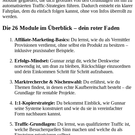
Module gegliedert, die dich geordnet von den Grundlagen bis hin zu
automatisierten Traffic-Strategien führen. Dadurch entsteht ein klarer
Fahrplan, dem du einfach folgen kannst, ohne von Infos überrollt zu
werden.
Die 26 Module im Überblick – dein roter Faden
Affiliate-Marketing-Basics:
Du lernst, wie du als Vermittler
Provisionen verdienst, ohne selbst ein Produkt zu besitzen –
inklusive praxisnaher Beispiele.
Erfolgs-Mindset:
Gunnar zeigt dir, welche Denkweise
notwendig ist, um dran zu bleiben, Rückschläge einzuordnen
und dein Einkommen Schritt für Schritt aufzubauen.
Marktrecherche & Nischenwahl:
Du erfährst, wie du
Themen findest, in denen echte Kaufbereitschaft besteht – die
Grundlage für rentable Projekte.
1:1-Kopierstrategie:
Du bekommst Einblick, wie Gunnar
seine Systeme konstruiert und wie du sie in vereinfachter
Form nachbauen kannst.
Traffic-Grundlagen:
Du lernst, was qualifizierter Traffic ist,
welche Besucherquellen Sinn machen und welche du als
Einsteiger priorisieren solltest.