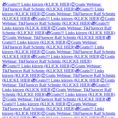
🎁
Gratis!!! Links kürzen (KLICK HIER)
⏰
Gratis Webinar:
TikFluencer Ralf Schmitz (KLICKE HIER)
🎁
Gratis!!! Links
kürzen (KLICK HIER)
⏰
Gratis Webinar: TikFluencer Ralf Schmitz
(KLICKE HIER)
🎁
Gratis!!! Links kürzen (KLICK HIER)
⏰
Gratis
Webinar: TikFluencer Ralf Schmitz (KLICKE HIER)
🎁
Gratis!!!
Links kürzen (KLICK HIER)
⏰
Gratis Webinar: TikFluencer Ralf
Schmitz (KLICKE HIER)
🎁
Gratis!!! Links kürzen (KLICK HIER)
⏰
Gratis Webinar: TikFluencer Ralf Schmitz (KLICKE HIER)
🎁
Gratis!!! Links kürzen (KLICK HIER)
⏰
Gratis Webinar:
TikFluencer Ralf Schmitz (KLICKE HIER)
🎁
Gratis!!! Links
kürzen (KLICK HIER)
⏰
Gratis Webinar: TikFluencer Ralf Schmitz
(KLICKE HIER)
🎁
Gratis!!! Links kürzen (KLICK HIER)
⏰
Gratis
Webinar: TikFluencer Ralf Schmitz (KLICKE HIER)
🎁
Gratis!!! Links kürzen (KLICK HIER)
⏰
Gratis Webinar:
TikFluencer Ralf Schmitz (KLICKE HIER)
🎁
Gratis!!! Links
kürzen (KLICK HIER)
⏰
Gratis Webinar: TikFluencer Ralf Schmitz
(KLICKE HIER)
🎁
Gratis!!! Links kürzen (KLICK HIER)
⏰
Gratis
Webinar: TikFluencer Ralf Schmitz (KLICKE HIER)
🎁
Gratis!!!
Links kürzen (KLICK HIER)
⏰
Gratis Webinar: TikFluencer Ralf
Schmitz (KLICKE HIER)
🎁
Gratis!!! Links kürzen (KLICK HIER)
⏰
Gratis Webinar: TikFluencer Ralf Schmitz (KLICKE HIER)
🎁
Gratis!!! Links kürzen (KLICK HIER)
⏰
Gratis Webinar:
TikFluencer Ralf Schmitz (KLICKE HIER)
🎁
Gratis!!! Links
kürzen (KLICK HIER)
⏰
Gratis Webinar: TikFluencer Ralf Schmitz