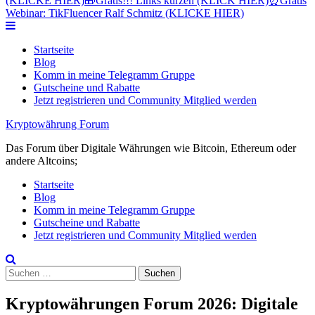
(KLICKE HIER)
🎁
Gratis!!! Links kürzen (KLICK HIER)
⏰
Gratis
Webinar: TikFluencer Ralf Schmitz (KLICKE HIER)
Skip
to
Startseite
content
Blog
Komm in meine Telegramm Gruppe
Gutscheine und Rabatte
Jetzt registrieren und Community Mitglied werden
Kryptowährung Forum
Das Forum über Digitale Währungen wie Bitcoin, Ethereum oder
andere Altcoins;
Startseite
Blog
Komm in meine Telegramm Gruppe
Gutscheine und Rabatte
Jetzt registrieren und Community Mitglied werden
Suchen
nach:
Kryptowährungen Forum 2026: Digitale