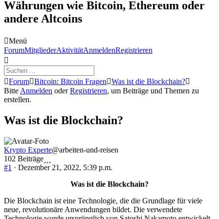
Währungen wie Bitcoin, Ethereum oder
andere Altcoins
Menü
Forum-
Forum
Mitglieder
Aktivität
Anmelden
Registrieren
Navigation
Forum-
Forum
Bitcoin: Bitcoin Fragen
Was ist die Blockchain?
Breadcrumbs
Bitte
Anmelden
oder
Registrieren
, um Beiträge und Themen zu
-
erstellen.
Du
bist
Was ist die Blockchain?
hier:
Krypto Experte
@arbeiten-und-reisen
102 Beiträge
#1
· Dezember 21, 2022, 5:39 p.m.
Was ist die Blockchain?
Die Blockchain ist eine Technologie, die die Grundlage für viele
neue, revolutionäre Anwendungen bildet. Die verwendete
Technologie wurde ursprünglich von Satoshi Nakamoto entwickelt,