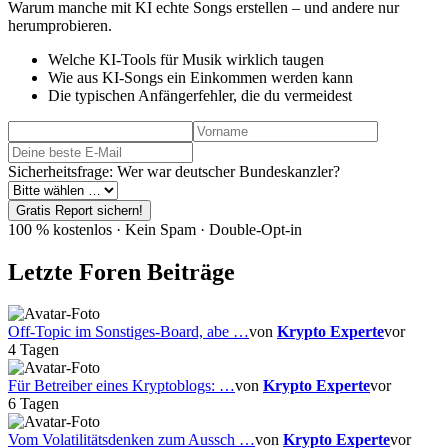
Warum manche mit KI echte Songs erstellen – und andere nur
herumprobieren.
Welche KI-Tools für Musik wirklich taugen
Wie aus KI-Songs ein Einkommen werden kann
Die typischen Anfängerfehler, die du vermeidest
Sicherheitsfrage: Wer war deutscher Bundeskanzler?
Gratis Report sichern!
100 % kostenlos · Kein Spam · Double-Opt-in
Letzte Foren Beiträge
Off-Topic im Sonstiges-Board, abe …
von
Krypto Experte
vor
4 Tagen
Für Betreiber eines Kryptoblogs: …
von
Krypto Experte
vor
6 Tagen
Vom Volatilitätsdenken zum Aussch …
von
Krypto Experte
vor