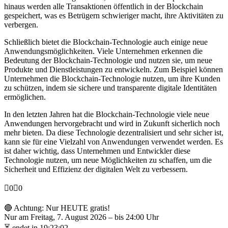
hinaus werden alle Transaktionen öffentlich in der Blockchain
gespeichert, was es Betrügern schwieriger macht, ihre Aktivitäten zu
verbergen.
Schließlich bietet die Blockchain-Technologie auch einige neue
Anwendungsmöglichkeiten. Viele Unternehmen erkennen die
Bedeutung der Blockchain-Technologie und nutzen sie, um neue
Produkte und Dienstleistungen zu entwickeln. Zum Beispiel können
Unternehmen die Blockchain-Technologie nutzen, um ihre Kunden
zu schützen, indem sie sichere und transparente digitale Identitäten
ermöglichen.
In den letzten Jahren hat die Blockchain-Technologie viele neue
Anwendungen hervorgebracht und wird in Zukunft sicherlich noch
mehr bieten. Da diese Technologie dezentralisiert und sehr sicher ist,
kann sie für eine Vielzahl von Anwendungen verwendet werden. Es
ist daher wichtig, dass Unternehmen und Entwickler diese
Technologie nutzen, um neue Möglichkeiten zu schaffen, um die
Sicherheit und Effizienz der digitalen Welt zu verbessern.
Anklicken
Anklicken
0
0
für
für
Daumen
Daumen
🔴 Achtung: Nur HEUTE gratis!
nach
nach
Nur am Freitag, 7. August 2026 – bis 24:00 Uhr
unten.
oben.
⏳ endet in 19:23:01