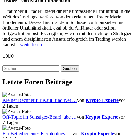
Trader" von Mario Lüddemann
"Traumberuf Trader" bietet dir eine umfassende Einführung in die
Welt des Tradings, verfasst von dem erfahrenen Trader Mario
Lüddemann. Dieses Buch ist dein Schlüssel zu finanzieller und
örtlicher Unabhängigkeit, egal ob du Anfänger oder schon
fortgeschritten bist. Es zeigt dir, wie du mit den richtigen Strategien
und einem disziplinierten Ansatz erfolgreich im Trading werden
kannst...
weiterlesen
Anklicken
Anklicken
0
0
für
für
Daumen
Daumen
Suchen
nach
nach
nach:
unten.
oben.
Letzte Foren Beiträge
Kleiner Rechner für Kauf- und Net …
von
Krypto Experte
vor
2 Tagen
Off-Topic im Sonstiges-Board, abe …
von
Krypto Experte
vor
7 Tagen
Für Betreiber eines Kryptoblogs: …
von
Krypto Experte
vor