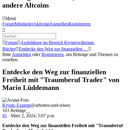
andere Altcoins
Menü
Forum-
Forum
Mitglieder
Aktivität
Anmelden
Registrieren
Navigation
Forum-
Forum
Ausbildung im Bereich Kryptowährung:
Breadcrumbs
Bücher
Entdecke den Weg zur finanziellen …
-
Bitte
Anmelden
oder
Registrieren
, um Beiträge und Themen zu
Du
erstellen.
bist
hier:
Entdecke den Weg zur finanziellen
Freiheit mit "Traumberuf Trader" von
Mario Lüddemann
Krypto Experte
@arbeiten-und-reisen
103 Beiträge
#1
· März 2, 2024, 5:07 p.m.
Entdecke den Weg zur finanziellen Freiheit mit "Traumberuf