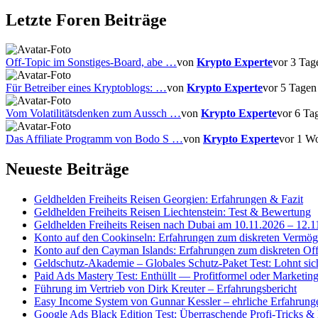
unten.
oben.
Letzte Foren Beiträge
Off-Topic im Sonstiges-Board, abe …
von
Krypto Experte
vor 3 Tag
Für Betreiber eines Kryptoblogs: …
von
Krypto Experte
vor 5 Tagen
Vom Volatilitätsdenken zum Aussch …
von
Krypto Experte
vor 6 Ta
Das Affiliate Programm von Bodo S …
von
Krypto Experte
vor 1 W
Neueste Beiträge
Geldhelden Freiheits Reisen Georgien: Erfahrungen & Fazit
Geldhelden Freiheits Reisen Liechtenstein: Test & Bewertung
Geldhelden Freiheits Reisen nach Dubai am 10.11.2026 – 12.1
Konto auf den Cookinseln: Erfahrungen zum diskreten Vermög
Konto auf den Cayman Islands: Erfahrungen zum diskreten Of
Geldschutz-Akademie – Globales Schutz-Paket Test: Lohnt sic
Paid Ads Mastery Test: Enthüllt — Profitformel oder Marketi
Führung im Vertrieb von Dirk Kreuter – Erfahrungsbericht
Easy Income System von Gunnar Kessler – ehrliche Erfahrung
Google Ads Black Edition Test: Überraschende Profi-Tricks &