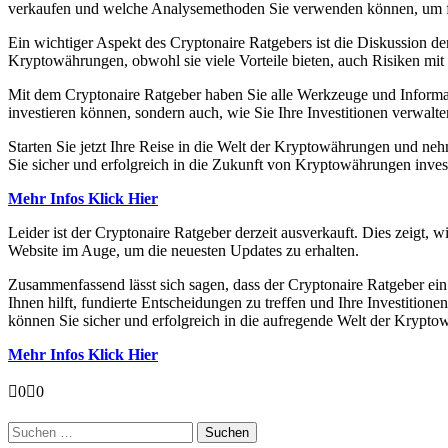
verkaufen und welche Analysemethoden Sie verwenden können, um fun
Ein wichtiger Aspekt des Cryptonaire Ratgebers ist die Diskussion d
Kryptowährungen, obwohl sie viele Vorteile bieten, auch Risiken mit 
Mit dem Cryptonaire Ratgeber haben Sie alle Werkzeuge und Informat
investieren können, sondern auch, wie Sie Ihre Investitionen verwalt
Starten Sie jetzt Ihre Reise in die Welt der Kryptowährungen und neh
Sie sicher und erfolgreich in die Zukunft von Kryptowährungen inves
Mehr Infos Klick Hier
Leider ist der Cryptonaire Ratgeber derzeit ausverkauft. Dies zeigt, w
Website im Auge, um die neuesten Updates zu erhalten.
Zusammenfassend lässt sich sagen, dass der Cryptonaire Ratgeber ein 
Ihnen hilft, fundierte Entscheidungen zu treffen und Ihre Investition
können Sie sicher und erfolgreich in die aufregende Welt der Krypto
Mehr Infos Klick Hier
Anklicken
Anklicken
0
0
für
für
Daumen
Daumen
Suchen
nach
nach
nach: