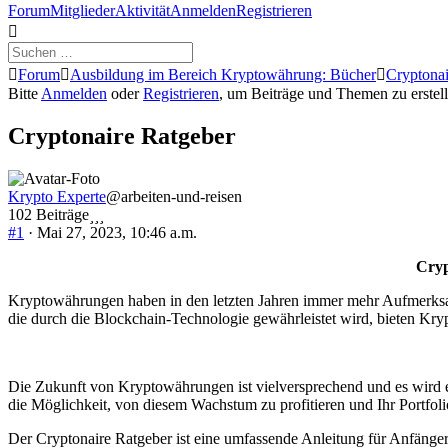
Forum-
Forum
Mitglieder
Aktivität
Anmelden
Registrieren
Navigation
Forum-
Forum
Ausbildung im Bereich Kryptowährung: Bücher
Cryptonai
Breadcrumbs
Bitte
Anmelden
oder
Registrieren
, um Beiträge und Themen zu erstell
-
Du
Cryptonaire Ratgeber
bist
hier:
Krypto Experte
@arbeiten-und-reisen
102 Beiträge
#1
· Mai 27, 2023, 10:46 a.m.
Cryp
Kryptowährungen haben in den letzten Jahren immer mehr Aufmerksamk
die durch die Blockchain-Technologie gewährleistet wird, bieten Kry
Die Zukunft von Kryptowährungen ist vielversprechend und es wird er
die Möglichkeit, von diesem Wachstum zu profitieren und Ihr Portfoli
Der Cryptonaire Ratgeber ist eine umfassende Anleitung für Anfänger