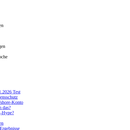
en
gen
oche
1.2026 Test
ensschutz
fshore-Konto
h das?
ng-Hype?
en
 Ergebnisse