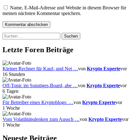
Name, E-Mail-Adresse und Website in diesem Browser für
meinen nächsten Kommentar speichern.
Suchen
nach:
Letzte Foren Beiträge
Kleiner Rechner für Kauf- und Net …
von
Krypto Experte
vor
16 Stunden
Off-Topic im Sonstiges-Board, abe …
von
Krypto Experte
vor
6 Tagen
Für Betreiber eines Kryptoblogs: …
von
Krypto Experte
vor
1 Woche
Vom Volatilitätsdenken zum Aussch …
von
Krypto Experte
vor
1 Woche
Neueste Beiträge