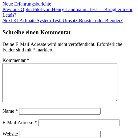
Neue Erfahrungsberichte
Beitragsnavigation
Previous
Previous
Optin Pilot von Henry Landmann: Test — Bringt er mehr
post:
Leads?
Next
Next
KI Affiliate System Test: Umsatz-Booster oder Blender?
post:
Schreibe einen Kommentar
Deine E-Mail-Adresse wird nicht veröffentlicht.
Erforderliche
Felder sind mit
*
markiert
Kommentar
*
Name
*
E-Mail-Adresse
*
Website