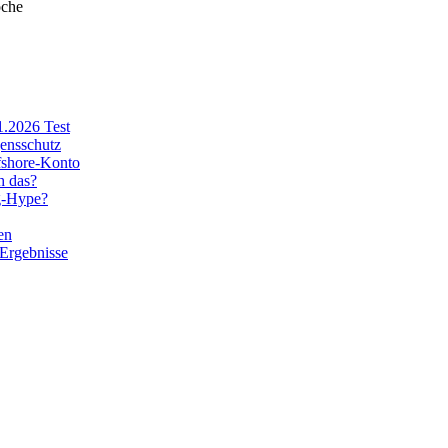
oche
1.2026 Test
ensschutz
fshore-Konto
h das?
ng-Hype?
en
 Ergebnisse