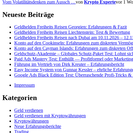
Vom Volatilitätsdenken zum Aussch …
von
Krypto Experte
vor 1 W
Neueste Beiträge
Geldhelden Freiheits Reisen Georgien: Erfahrungen & Fazit
Geldhelden Freiheits Reisen Liechtenstein: Test & Bewertung
Geldhelden Freiheits Reisen nach Dubai am 10.11.2026 – 12.1
Konto auf den Cookinseln: Erfahrungen zum diskreten Vermög
Konto auf den Cayman Islands: Erfahrungen zum diskreten Of
Geldschutz-Akademie – Globales Schutz-Paket Test: Lohnt sic
Paid Ads Mastery Test: Enthüllt — Profitformel oder Marketi
Führung im Vertrieb von Dirk Kreuter – Erfahrungsbericht
Easy Income System von Gunnar Kessler – ehrliche Erfahrung
Google Ads Black Edition Test: Überraschende Profi-Tricks &
Impressum
Kategorien
Geld verdienen
Geld verdienen mit Kryptowährungen
Kryptowährungen
Neue Erfahrungsberichte
Trading