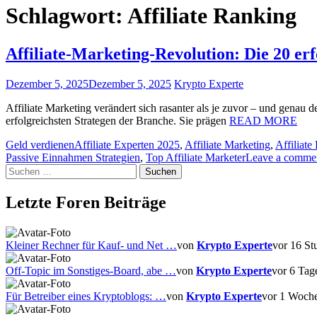
Schlagwort:
Affiliate Ranking
Affiliate-Marketing-Revolution: Die 20 er
Dezember 5, 2025
Dezember 5, 2025
Krypto Experte
Affiliate Marketing verändert sich rasanter als je zuvor – und genau 
erfolgreichsten Strategen der Branche. Sie prägen
READ MORE
Geld verdienen
Affiliate Experten 2025
,
Affiliate Marketing
,
Affiliate
Passive Einnahmen Strategien
,
Top Affiliate Marketer
Leave a comme
Suchen
nach:
Letzte Foren Beiträge
Kleiner Rechner für Kauf- und Net …
von
Krypto Experte
vor 16 St
Off-Topic im Sonstiges-Board, abe …
von
Krypto Experte
vor 6 Tag
Für Betreiber eines Kryptoblogs: …
von
Krypto Experte
vor 1 Woch