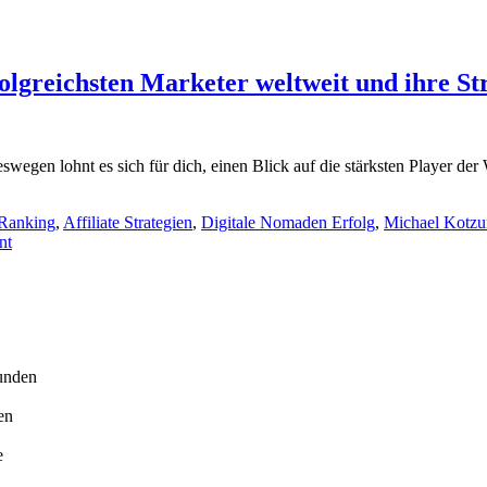
folgreichsten Marketer weltweit und ihre St
deswegen lohnt es sich für dich, einen Blick auf die stärksten Player d
 Ranking
,
Affiliate Strategien
,
Digitale Nomaden Erfolg
,
Michael Kotzu
nt
unden
en
e