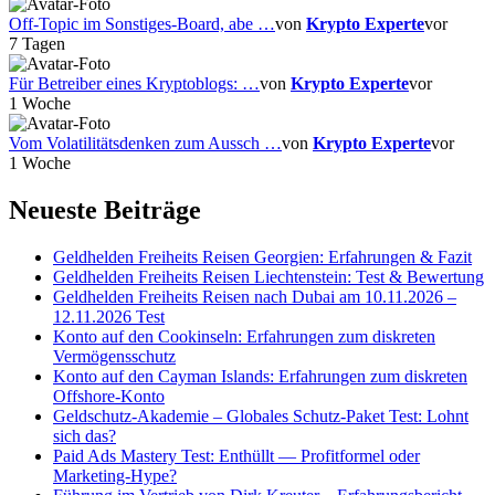
Off-Topic im Sonstiges-Board, abe …
von
Krypto Experte
vor
7 Tagen
Für Betreiber eines Kryptoblogs: …
von
Krypto Experte
vor
1 Woche
Vom Volatilitätsdenken zum Aussch …
von
Krypto Experte
vor
1 Woche
Neueste Beiträge
Geldhelden Freiheits Reisen Georgien: Erfahrungen & Fazit
Geldhelden Freiheits Reisen Liechtenstein: Test & Bewertung
Geldhelden Freiheits Reisen nach Dubai am 10.11.2026 –
12.11.2026 Test
Konto auf den Cookinseln: Erfahrungen zum diskreten
Vermögensschutz
Konto auf den Cayman Islands: Erfahrungen zum diskreten
Offshore-Konto
Geldschutz-Akademie – Globales Schutz-Paket Test: Lohnt
sich das?
Paid Ads Mastery Test: Enthüllt — Profitformel oder
Marketing-Hype?