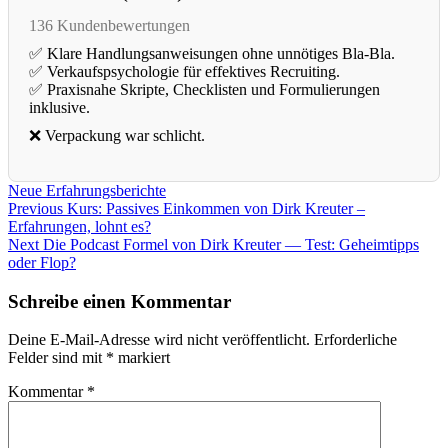
136 Kundenbewertungen
✅ Klare Handlungsanweisungen ohne unnötiges Bla-Bla.
✅ Verkaufspsychologie für effektives Recruiting.
✅ Praxisnahe Skripte, Checklisten und Formulierungen
inklusive.
❌ Verpackung war schlicht.
Neue Erfahrungsberichte
Beitragsnavigation
Previous
Previous
Kurs: Passives Einkommen von Dirk Kreuter –
post:
Erfahrungen, lohnt es?
Next
Next
Die Podcast Formel von Dirk Kreuter — Test: Geheimtipps
post:
oder Flop?
Schreibe einen Kommentar
Deine E-Mail-Adresse wird nicht veröffentlicht.
Erforderliche
Felder sind mit
*
markiert
Kommentar
*