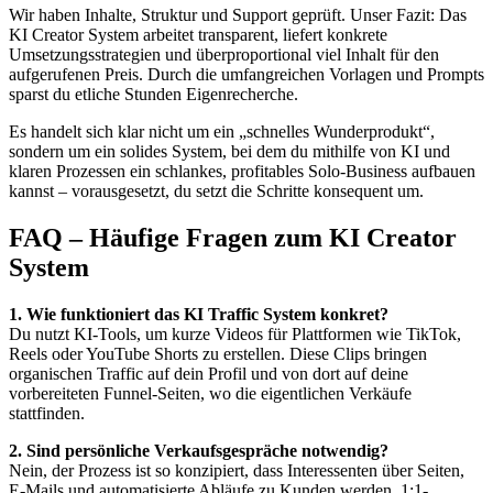
Wir haben Inhalte, Struktur und Support geprüft. Unser Fazit: Das
KI Creator System arbeitet transparent, liefert konkrete
Umsetzungsstrategien und überproportional viel Inhalt für den
aufgerufenen Preis. Durch die umfangreichen Vorlagen und Prompts
sparst du etliche Stunden Eigenrecherche.
Es handelt sich klar nicht um ein „schnelles Wunderprodukt“,
sondern um ein solides System, bei dem du mithilfe von KI und
klaren Prozessen ein schlankes, profitables Solo-Business aufbauen
kannst – vorausgesetzt, du setzt die Schritte konsequent um.
FAQ – Häufige Fragen zum KI Creator
System
1. Wie funktioniert das KI Traffic System konkret?
Du nutzt KI-Tools, um kurze Videos für Plattformen wie TikTok,
Reels oder YouTube Shorts zu erstellen. Diese Clips bringen
organischen Traffic auf dein Profil und von dort auf deine
vorbereiteten Funnel-Seiten, wo die eigentlichen Verkäufe
stattfinden.
2. Sind persönliche Verkaufsgespräche notwendig?
Nein, der Prozess ist so konzipiert, dass Interessenten über Seiten,
E-Mails und automatisierte Abläufe zu Kunden werden. 1:1-