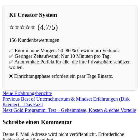
KI Creator System
⭐⭐⭐⭐⭐ (4.7/5)
156 Kundenbewertungen
✅ Enorm hohe Margen: 50–80 % Gewinn pro Verkauf.
✅ Geringer Zeitaufwand: Nur 10 Minuten pro Tag.
✅ Anonymität: Perfekt für alle, die ihre Privatsphäre schützen
wollen.
❌ Einrichtungsphase erfordert ein paar Tage Einsatz.
Neue Erfahrungsberichte
Beitragsnavigation
Previous
Previous
Best of Unternehmertum & Mindset Erfahrungen (Dirk
post:
Kreuter) – Das Fazit
Next
Next
Gold Programm: Test – Geheimnisse, Kosten & echte Vorteile
post:
Schreibe einen Kommentar
Deine E-Mail-Adresse wird nicht veröffentlicht.
Erforderliche
Felder sind mit
*
markiert