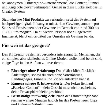
bei anonymen „Hintergrund-Unternehmern“, die Content, Funnel
und Angebote clever verknüpfen. Genau in diese Lücke zielt das KI
Creator System.
Statt günstige Mini-Produkte zu verkaufen, setzt das System auf
hochpreisige digitale Lösungen mit starken Gewinnspannen – pro
Sale sind Provisionen oder Gewinne im Bereich von rund 300 bis
1.500 Euro möglich. Da du weder Personal noch Lagerware
finanzierst, bleibt ein Großteil der Umsätze als Gewinn bei dir.
Für wen ist das geeignet?
Das KI Creator System ist besonders interessant für Menschen, die
ein simples, aber skalierbares Online-Modell wollen und bereit sind,
einige Tage in den Aufbau zu investieren.
Einsteiger ohne Erfahrung:
Du erhältst klick-für-klick
Anleitungen, sodass du auch ohne Vorerfahrung
Landingpages, Funnels und Videos aufsetzen kannst.
Kamera-scheue & Introvertierte:
Der Fokus liegt auf
„Faceless Content“ – dein Gesicht muss nicht erscheinen,
deine Privatsphäre bleibt geschützt.
Berufstätige mit wenig Zeit:
Nach der Einrichtungsphase
reichen wenige Minuten täglich für das Posten neuer Clips
und kleinere Optimierungen.