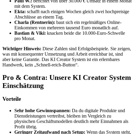
Paul W.:
berichtet von über 30.000 € Umsatz in einem Monat
mit dem System.
Ekta:
schafft nach einigen Wochen gleich zwei hochpreisige
Abschlüsse an einem Tag.
Charla (Rentnerin):
baut sich ein regelmäßiges Online-
Einkommen von mehreren tausend Euro monatlich auf.
Bastian & Viki:
knacken beide die 10.000-Euro-Schwelle
pro Monat.
Wichtiger Hinweis:
Diese Zahlen sind Erfolgsbeispiele. Sie zeigen,
was mit konsequenter Umsetzung und Arbeit erreichbar ist, sind
aber keine Garantie. Das KI Creator System ist ein erlernbares
Handwerk, kein „Schnell-reich-Button“.
Pro & Contra: Unsere KI Creator System
Einschätzung
Vorteile
Sehr hohe Gewinnspannen:
Da du digitale Produkte und
Dienstleistungen vertreibst, bleiben im Vergleich zu
physischen Geschäftsmodellen deutlich mehr Einnahmen als
Profit übrig.
Geringer Zeitaufwand nach Setup:
Wenn das System steht,