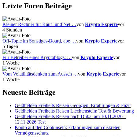
Letzte Foren Beiträge
Kleiner Rechner für Kauf- und Net …
von
Krypto Experte
vor
4 Stunden
Off-Topic im Sonstiges-Board, abe …
von
Krypto Experte
vor
5 Tagen
Für Betreiber eines Kryptoblogs: …
von
Krypto Experte
vor
1 Woche
Vom Volatilitätsdenken zum Aussch …
von
Krypto Experte
vor
1 Woche
Neueste Beiträge
Geldhelden Freiheits Reisen Georgien: Erfahrungen & Fazit
Geldhelden Freiheits Reisen Liechtenstein: Test & Bewertung
Geldhelden Freiheits Reisen nach Dubai am 10.11.2026 –
12.11.2026 Test
Konto auf den Cookinseln: Erfahrungen zum diskreten
Vermögensschutz