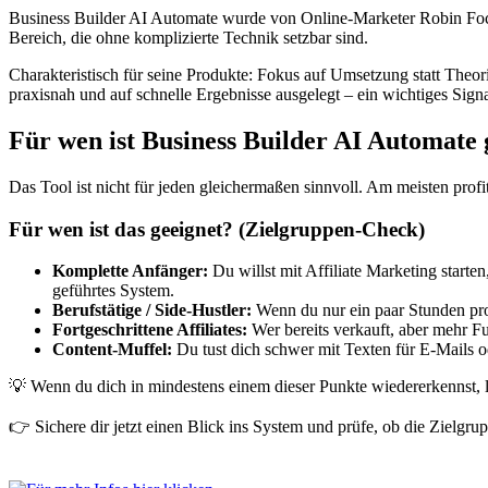
Business Builder AI Automate wurde von Online-Marketer Robin Focke 
Bereich, die ohne komplizierte Technik setzbar sind.
Charakteristisch für seine Produkte: Fokus auf Umsetzung statt Theorie
praxisnah und auf schnelle Ergebnisse ausgelegt – ein wichtiges Signal
Für wen ist Business Builder AI Automate 
Das Tool ist nicht für jeden gleichermaßen sinnvoll. Am meisten profi
Für wen ist das geeignet? (Zielgruppen-Check)
Komplette Anfänger:
Du willst mit Affiliate Marketing starte
geführtes System.
Berufstätige / Side-Hustler:
Wenn du nur ein paar Stunden pro 
Fortgeschrittene Affiliates:
Wer bereits verkauft, aber mehr Fu
Content-Muffel:
Du tust dich schwer mit Texten für E-Mails ode
💡 Wenn du dich in mindestens einem dieser Punkte wiedererkennst, l
👉 Sichere dir jetzt einen Blick ins System und prüfe, ob die Zielgru