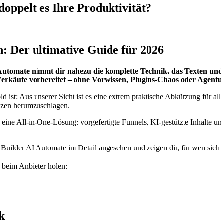
oppelt es Ihre Produktivität?
: Der ultimative Guide für 2026
 AI Automate nimmt dir nahezu die komplette Technik, das Texten 
d Verkäufe vorbereitet – ohne Vorwissen, Plugins-Chaos oder Agent
st: Aus unserer Sicht ist es eine extrem praktische Abkürzung für alle
nzen herumzuschlagen.
ne All‑in‑One‑Lösung: vorgefertigte Funnels, KI-gestützte Inhalte und 
 Builder AI Automate im Detail angesehen und zeigen dir, für wen sich
t beim Anbieter holen:
k