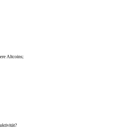
re Altcoins;
ktivität?