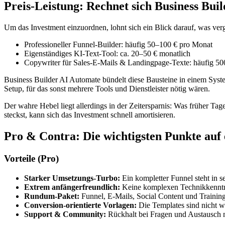
Preis-Leistung: Rechnet sich Business Bui
Um das Investment einzuordnen, lohnt sich ein Blick darauf, was ve
Professioneller Funnel-Builder: häufig 50–100 € pro Monat
Eigenständiges KI-Text-Tool: ca. 20–50 € monatlich
Copywriter für Sales-E-Mails & Landingpage-Texte: häufig 50
Business Builder AI Automate bündelt diese Bausteine in einem Syst
Setup, für das sonst mehrere Tools und Dienstleister nötig wären.
Der wahre Hebel liegt allerdings in der Zeitersparnis: Was früher Tag
steckst, kann sich das Investment schnell amortisieren.
Pro & Contra: Die wichtigsten Punkte auf 
Vorteile (Pro)
Starker Umsetzungs-Turbo:
Ein kompletter Funnel steht in se
Extrem anfängerfreundlich:
Keine komplexen Technikkenntniss
Rundum-Paket:
Funnel, E-Mails, Social Content und Training
Conversion-orientierte Vorlagen:
Die Templates sind nicht wi
Support & Community:
Rückhalt bei Fragen und Austausch 