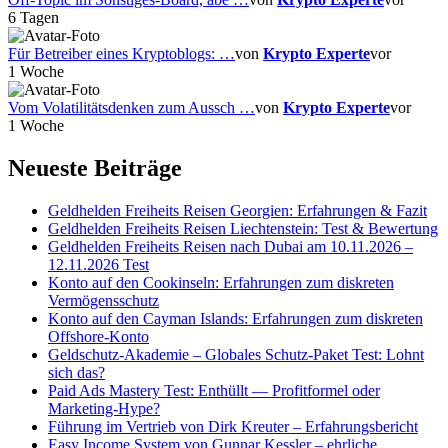
6 Tagen
Für Betreiber eines Kryptoblogs: …
von
Krypto Experte
vor
1 Woche
Vom Volatilitätsdenken zum Aussch …
von
Krypto Experte
vor
1 Woche
Neueste Beiträge
Geldhelden Freiheits Reisen Georgien: Erfahrungen & Fazit
Geldhelden Freiheits Reisen Liechtenstein: Test & Bewertung
Geldhelden Freiheits Reisen nach Dubai am 10.11.2026 –
12.11.2026 Test
Konto auf den Cookinseln: Erfahrungen zum diskreten
Vermögensschutz
Konto auf den Cayman Islands: Erfahrungen zum diskreten
Offshore-Konto
Geldschutz-Akademie – Globales Schutz-Paket Test: Lohnt
sich das?
Paid Ads Mastery Test: Enthüllt — Profitformel oder
Marketing-Hype?
Führung im Vertrieb von Dirk Kreuter – Erfahrungsbericht
Easy Income System von Gunnar Kessler – ehrliche