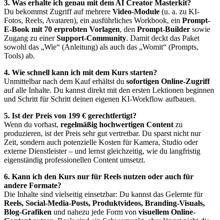
3. Was erhalte ich genau mit dem AI Creator Masterkit?
Du bekommst Zugriff auf mehrere
Video-Module
(u. a. zu KI-
Fotos, Reels, Avataren), ein ausführliches Workbook, ein
Prompt-
E-Book mit 70 erprobten Vorlagen
, den
Prompt-Builder
sowie
Zugang zu einer
Support-Community
. Damit deckt das Paket
sowohl das „Wie“ (Anleitung) als auch das „Womit“ (Prompts,
Tools) ab.
4. Wie schnell kann ich mit dem Kurs starten?
Unmittelbar nach dem Kauf erhältst du
sofortigen Online-Zugriff
auf alle Inhalte. Du kannst direkt mit den ersten Lektionen beginnen
und Schritt für Schritt deinen eigenen KI-Workflow aufbauen.
5. Ist der Preis von 199 € gerechtfertigt?
Wenn du vorhast,
regelmäßig hochwertigen Content
zu
produzieren, ist der Preis sehr gut vertretbar. Du sparst nicht nur
Zeit, sondern auch potenzielle Kosten für Kamera, Studio oder
externe Dienstleister – und lernst gleichzeitig, wie du langfristig
eigenständig professionellen Content umsetzt.
6. Kann ich den Kurs nur für Reels nutzen oder auch für
andere Formate?
Die Inhalte sind vielseitig einsetzbar: Du kannst das Gelernte für
Reels, Social-Media-Posts, Produktvideos, Branding-Visuals,
Blog-Grafiken
und nahezu jede Form von
visuellem Online-