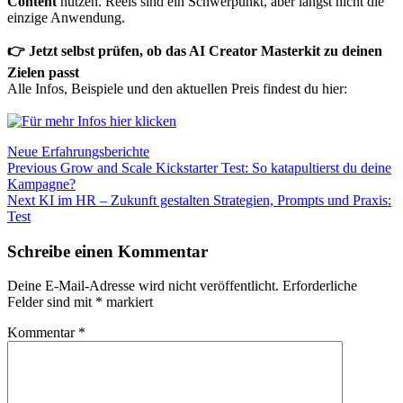
Content
nutzen. Reels sind ein Schwerpunkt, aber längst nicht die
einzige Anwendung.
👉 Jetzt selbst prüfen, ob das AI Creator Masterkit zu deinen
Zielen passt
Alle Infos, Beispiele und den aktuellen Preis findest du hier:
Neue Erfahrungsberichte
Beitragsnavigation
Previous
Previous
Grow and Scale Kickstarter Test: So katapultierst du deine
post:
Kampagne?
Next
Next
KI im HR – Zukunft gestalten Strategien, Prompts und Praxis:
post:
Test
Schreibe einen Kommentar
Deine E-Mail-Adresse wird nicht veröffentlicht.
Erforderliche
Felder sind mit
*
markiert
Kommentar
*