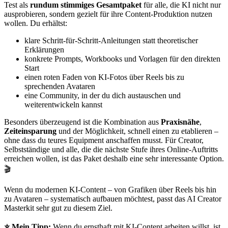
Test als
rundum stimmiges Gesamtpaket
für alle, die KI nicht nur
ausprobieren, sondern gezielt für ihre Content-Produktion nutzen
wollen. Du erhältst:
klare Schritt-für-Schritt-Anleitungen statt theoretischer
Erklärungen
konkrete Prompts, Workbooks und Vorlagen für den direkten
Start
einen roten Faden von KI-Fotos über Reels bis zu
sprechenden Avataren
eine Community, in der du dich austauschen und
weiterentwickeln kannst
Besonders überzeugend ist die Kombination aus
Praxisnähe
,
Zeiteinsparung
und der Möglichkeit, schnell einen
zu etablieren –
ohne dass du teures Equipment anschaffen musst. Für Creator,
Selbstständige und alle, die die nächste Stufe ihres Online-Auftritts
erreichen wollen, ist das Paket deshalb eine sehr interessante Option.
🎬
Wenn du modernen KI-Content – von Grafiken über Reels bis hin
zu Avataren – systematisch aufbauen möchtest, passt das AI Creator
Masterkit sehr gut zu diesem Ziel.
⭐ Mein Tipp:
Wenn du ernsthaft mit KI-Content arbeiten willst, ist