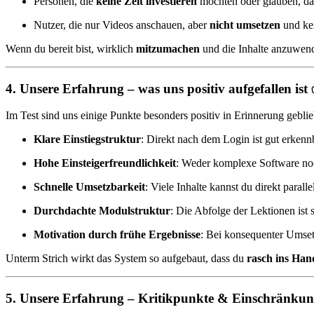
Personen, die
keine Zeit investieren
möchten oder glauben, dass
Nutzer, die nur Videos anschauen, aber
nicht umsetzen
und kei
Wenn du bereit bist, wirklich
mitzumachen
und die Inhalte anzuwend
4. Unsere Erfahrung – was uns positiv aufgefallen ist
Im Test sind uns einige Punkte besonders positiv in Erinnerung gebli
Klare Einstiegstruktur
: Direkt nach dem Login ist gut erkennb
Hohe Einsteigerfreundlichkeit
: Weder komplexe Software noch
Schnelle Umsetzbarkeit
: Viele Inhalte kannst du direkt par
Durchdachte Modulstruktur
: Die Abfolge der Lektionen ist s
Motivation durch frühe Ergebnisse
: Bei konsequenter Umset
Unterm Strich wirkt das System so aufgebaut, dass du
rasch ins Ha
5. Unsere Erfahrung – Kritikpunkte & Einschränku