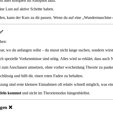
 alles komplett im Autopilot läuft.
ne Lust auf aktive Schritte haben.
en, kann der Kurs zu dir passen. Wenn du auf eine „Wundermaschine ohn
 ✅
eben:
ar, wo du anfangen sollst – du musst nicht lange suchen, sondern wirst 
 spezielle Vorkenntnisse sind nötig. Alles wird so erklärt, dass auc
allel zum Anschauen umsetzen, ohne vorher wochenlang Theorie zu pauke
chlüssig und hilft dir, einen roten Faden zu behalten.
zung sind erste kleinere Einnahmen oft relativ schnell möglich, was e
ndeln kommst
und nicht im Theoriemodus hängenbleibst.
ngen ❌