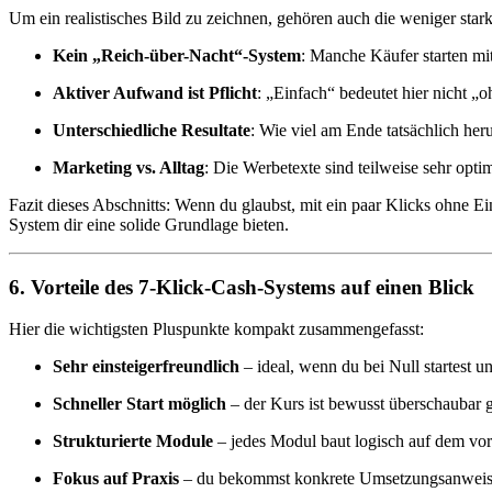
Um ein realistisches Bild zu zeichnen, gehören auch die weniger star
Kein „Reich-über-Nacht“-System
: Manche Käufer starten mi
Aktiver Aufwand ist Pflicht
: „Einfach“ bedeutet hier nicht „
Unterschiedliche Resultate
: Wie viel am Ende tatsächlich he
Marketing vs. Alltag
: Die Werbetexte sind teilweise sehr optim
Fazit dieses Abschnitts: Wenn du glaubst, mit ein paar Klicks ohne E
System dir eine solide Grundlage bieten.
6. Vorteile des 7-Klick-Cash-Systems auf einen Blick
Hier die wichtigsten Pluspunkte kompakt zusammengefasst:
Sehr einsteigerfreundlich
– ideal, wenn du bei Null startest u
Schneller Start möglich
– der Kurs ist bewusst überschaubar g
Strukturierte Module
– jedes Modul baut logisch auf dem vori
Fokus auf Praxis
– du bekommst konkrete Umsetzungsanweisung